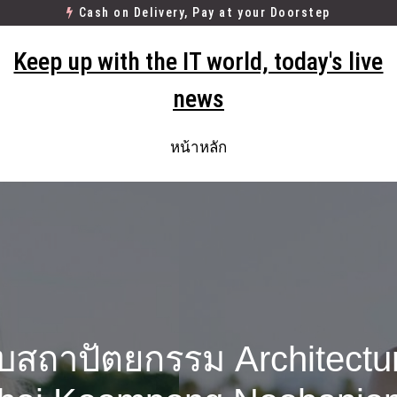
Cash on Delivery, Pay at your Doorstep
Keep up with the IT world, today's live
news
หน้าหลัก
ถาปัตยกรรม Architectura