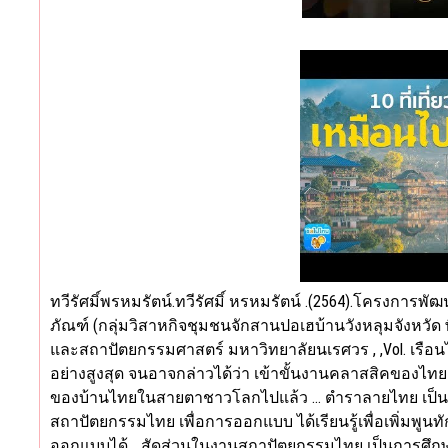
ทวีรัศมิ์พรหมรัตน์.ทวีรัศมิ์ หรหมรัตน์ .(2564).โครงก
ภัณฑ์ (กลุ่มวิสาหกิจชุมชนจักสานปอเฮบ้านวังหลุมจังหวัด
และสถาปัตยกรรมศาสตร์ มหาวิทยาลัยนเรศวร , ,Vol. เรื
อย่างสูงสุด จนอาจกล่าวได้ว่า เข้าขั้นงานคลาสสิคของ
ของบ้านไทยในสายตาชาวโลกไปแล้ว … ตำราลายไทย เป็นบาทฐ
สถาปัตยกรรมไทย เพื่อการออกแบบ ได้เรียนรู้เพื่อเพิ่มพู
ออกแบบได้… สัดส่วนในงานสถาปัตยกรรมไทย เป็นการศึกษา