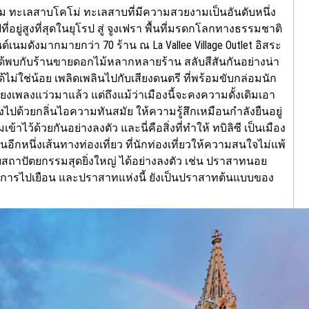
านชม ทะเลสาบโคโม่ ทะเลสาบที่มีความสวยงามเป็นอันดับหนึ่ง
ยู่สูงที่สุดในยุโรป สู่ จูงเฟรา พื้นที่มรดกโลกทางธรรมชาติ
์เนมดังมากมายกว่า 70 ร้าน ณ La Vallee Village Outlet อิสระ
ได้พบกับร้านขายดอกไม้หลากหลายร้าน สลับสีสันกันอย่างน่า
ด้ไม่ใช่น้อย เพลิดเพลินไปกับเสียงดนตรี ที่พร้อมขับกล่อมนัก
ยงเพลงแว่วมาแล้ว แต่ถึงแม้ว่าเมืองนี้จะคงความดั้งเดิมเอา
รแฝงไปด้วยกลิ่นไอความทันสมัย ให้ความรู้สึกเหมือนกำลังยืนอยู่
ไว้ด้วยกันอย่างลงตัว และนี่คือสิ่งที่ทำให้ ทบิลิซี เป็นเมือง
กหนึ่งเส้นทางท่องเที่ยว ที่นักท่องเที่ยวให้ความสนใจไม่แพ้
บสถาปัตยกรรมสุดยิ่งใหญ่ ได้อย่างลงตัว เช่น ปราสาทนอย
าแก่การไปเยือน และปราสาทแห่งนี้ ยังเป็นปราสาทต้นแบบของ