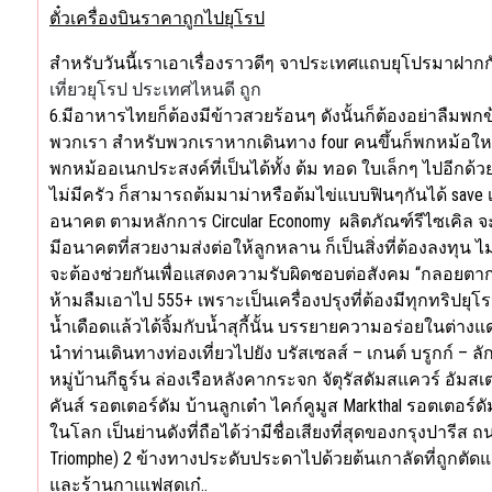
ตั๋วเครื่องบินราคาถูกไปยุโรป
สำหรับวันนี้เราเอาเรื่องราวดีๆ จาประเทศแถบยุโปรมาฝากก
เที่ยวยุโรป ประเทศไหนดี ถูก
6.มีอาหารไทยก็ต้องมีข้าวสวยร้อนๆ ดังนั้นก็ต้องอย่าลืม
พวกเรา สำหรับพวกเราหากเดินทาง four คนขึ้นก็พกหม้อใหญ่
พกหม้ออเนกประสงค์ที่เป็นได้ทั้ง ต้ม ทอด ใบเล็กๆ ไปอีกด้ว
ไม่มีครัว ก็สามารถต้มมาม่าหรือต้มไข่แบบฟินๆกันได้ save เ
อนาคต ตามหลักการ Circular Economy ผลิตภัณฑ์รีไซเคิล จะ
มีอนาคตที่สวยงามส่งต่อให้ลูกหลาน ก็เป็นสิ่งที่ต้องลงทุน ไ
จะต้องช่วยกันเพื่อแสดงความรับผิดชอบต่อสังคม “กลอยตากล่า
ห้ามลืมเอาไป 555+ เพราะเป็นเครื่องปรุงที่ต้องมีทุกทริป
น้ำเดือดแล้วได้จิ้มกับน้ำสุกี้นั้น บรรยายความอร่อยในต่าง
นำท่านเดินทางท่องเที่ยวไปยัง บรัสเซลส์ – เกนต์ บรูกก์ – ลั
หมู่บ้านกีธูร์น ล่องเรือหลังคากระจก จัตุรัสดัมสแควร์ อั
คันส์ รอตเตอร์ดัม บ้านลูกเต๋า ไคก์คูมูส Markthal รอตเตอร์ดัม
ในโลก เป็นย่านดังที่ถือได้ว่ามีชื่อเสียงที่สุดของกรุงปารี
Triomphe) 2 ข้างทางประดับประดาไปด้วยต้นเกาลัดที่ถูกตัด
และร้านกาเแฟสุดเก๋..