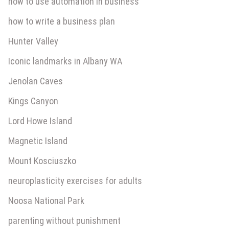
how to use automation in business
how to write a business plan
Hunter Valley
Iconic landmarks in Albany WA
Jenolan Caves
Kings Canyon
Lord Howe Island
Magnetic Island
Mount Kosciuszko
neuroplasticity exercises for adults
Noosa National Park
parenting without punishment