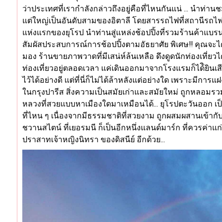
ว่าประเทศที่เรากำลังกล่าวถึงอยู่คือที่ไหนกันแน่ … นำท่
แต่ใหญ่เป็นอันดับสามของอิตาลี โดยสารรถไฟที่สถานีรถไฟที่อ
แห่งแรกของยุโรป นำท่านสู่แหล่งช้อปปิ้งที่รวมร้านค้าแบรนด
สัมผัสประสบการณ์การช้อปปิ้งตามอัธยาศัย พิเศษ!! คุณจะ
มอง ร้านขายภาพวาดที่มีเสน่ห์ล้นเหลือ ดึงดูดนักท่องเที่ยวไ
ท่องเที่ยวอยู่ตลอดเวลา แค่เดินออกมาจากโรงแรมก็ได้ิยินเสี
ไว้ได้อย่างดี แต่ที่นี่ก็ไม่ได้ล้าหลังแต่อย่างใด เพราะมีกา
ในกรุงปารีส สิ่งความเป็นสมัยเก่าและสมัยใหม่ ถูกหลอมรวมเข้า
หลวงที่สวยแบบหาเมืองใดมาเหมือนได้… ยุโรปตะวันออก เป็นอี
ที่ไหน ๆ เนื่องจากมีธรรมชาติที่สวยงาม ถูกผสมผสานเข้ากั
ชวานสไตน์ ที่เยอรมนี ก็เป็นอีกหนึ่งแลนด์มาร์ก ที่ควรค่
ปราสาทเจ้าหญิงนิทรา ของดิสนีย์ อีกด้วย…