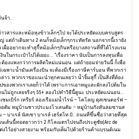
ันจ้า…
พกข้าวสารและหม้อหุงข้าวเล็กๆไป จะได้ประหยัดแบบครบสูตร
 แต่ถ้าเดินทาง 2 คนก็หม้อเล็กๆกระทัดรัด นอกจากนี้เรายัง
ย เผื่ออยากจะทำสุกี้หม้อเล็กๆกินหรือบางสถานที่ที่ได้โรงแรม
งินในกระเป๋าไปได้เยอะ…. “เรื่องราคา นับเป็นการลงทุนเพื่อ
ต้องแพงกว่าการผลิตใหม่แน่นอน แต่ถ้ายอมจ่ายวันนี้ ก็เพื่อ
ม่เฉพาะน้ำมันเครื่องบิน จะต้องมีเรื่องภาษีคาร์บอน ที่พวกเรา
ว. พวกเราขอแนะนำทุกคนเลยว่า น้ำจิ้มสุกี้ เป็นสิ่งที่ต้อง
ยุโรปของพวกเราเลยก็ว่าได้ เพราะการเอาหมูและผักลงไปต้มใน
แดนไม่ถูกเลยจริงๆ 55+ ลองไปทำวิธีนี้ดูนะ ประหยัดแน่นอน….
กเซมเบิร์ก เทรียร์ ล่องเรือแม่น้ำไรน์ – โคโลญ ดุสเซนดอร์ฟ –
มสเตอดัม หมู่บ้านชาวประมงโวเลนดัม – หมู่บ้านกังหันลมซานส
 – บาเรล์ นัสเซา บาเรล์ เฮร์ตโท O… ถนนที่ขึ้นชื่อว่าสวยที่สุด
ส ถนนเส้นนี้ทอดยาวกว่า 2 กิโลเมตรไปจนถึงประตูชัย(Arc de
แต่งไว้อย่างสวยงาม พร้อมกับเต็มไปด้วยร้านค้าแบรนด์เนม