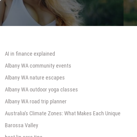
"
AI in finance explained
Albany WA community events
Albany WA nature escapes
Albany WA outdoor yoga classes
Albany WA road trip planner
Australia’s Climate Zones: What Makes Each Unique
Barossa Valley