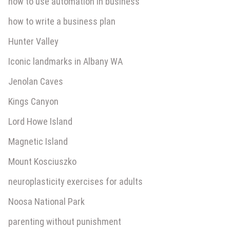
how to use automation in business
how to write a business plan
Hunter Valley
Iconic landmarks in Albany WA
Jenolan Caves
Kings Canyon
Lord Howe Island
Magnetic Island
Mount Kosciuszko
neuroplasticity exercises for adults
Noosa National Park
parenting without punishment