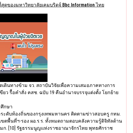
ี่สุดของมหาวิทยาลัยเคมบริดจ์ Bbc Information ไทย
วิธีลดเดินทางข้าม จว. สถาบันวิจัยเพื่อความเสมอภาคทางการ
ียว รื้อคำสั่ง คสช. ฉบับ 19 คืนอำนาจบรรจุแต่งตั้ง โยกย้าย
ระดับท้องถิ่นของกรุงเทพมหานคร ติดตามข่าวสอบครู กทม.
๊กเขตพื้นที่ฯ-รอง ผอ.ร.ร. ทั้งหมดถามตอบคลังความรู้ดิจิทัลด้าน
ล มก. [10] รัฐธรรมนูญแห่งราชอาณาจักรไทย พุทธศักราช