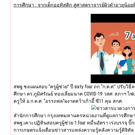
การศึกษา : จากเด็กออทิสติก สู่ศาสตราจารย์ผิวดำอายุน้อยท
สพฐ.ชงแผนสอบ “ครูผู้ช่วย” ปี sixty four ถก “ก.ค.ศ.” ปรับ
ศึกษา ดร.ภูมิศรัณย์ ทองเลี่ยมนาค COVID-19 วสศ. สภาฯ ไฟเข
ครูให้ อ.ก.ค.ศ. “อรรถพล”ผงาดคว้าเก้าอี้ ซี11 คุม สกศ.
สำนักการศึกษา กรุงเทพมหานครหน่วยงานที่ดูแลการศึกษา
สพฐ.เคาะปฏิทินสอบครูผู้ช่วย 1.four หมื่นอัตรา เร่งบรรจุ บิ
การเกษตรแจ้งเตือนข่าวสารแหล่งความรู้คลังความรู้ดิจิทั