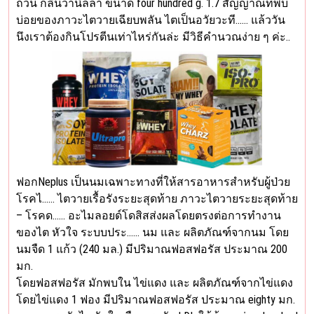
ถ้วน กลิ่นวานิลลา ขนาด four hundred g. 1.7 สัญญาณที่พบ
บ่อยของภาวะไตวายเฉียบพลัน ไตเป็นอวัยวะที…… แล้ววัน
นึงเราต้องกินโปรตีนเท่าไหร่กันล่ะ มีวิธีคำนวณง่าย ๆ ค่ะ..
ฟอกNeplus เป็นนมเฉพาะทางที่ให้สารอาหารสำหรับผู้ป่วย
โรคไ…… ไตวายเรื้อรังระยะสุดท้าย ภาวะไตวายระยะสุดท้าย
– โรคด…… อะไมลอยด์โดสิสส่งผลโดยตรงต่อการทำงาน
ของไต หัวใจ ระบบประ…… นม และ ผลิตภัณฑ์จากนม โดย
นมจืด 1 แก้ว (240 มล.) มีปริมาณฟอสฟอรัส ประมาณ 200
มก.
โดยฟอสฟอรัส มักพบใน ไข่แดง และ ผลิตภัณฑ์จากไข่แดง
โดยไข่แดง 1 ฟอง มีปริมาณฟอสฟอรัส ประมาณ eighty มก.