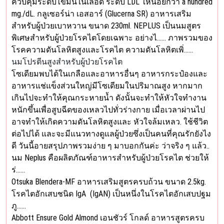
ควบคุมระดับไขมันในเลือด ระดับ LDL ให้น้อยกว่า a hundred
mg./dL. กลูเซอร์น่า เอสอาร์ (Glucerna SR) อาหารเสริม
สำหรับผู้ป่วยเบาหวาน ขนาด 230ml. NEPLUS เป็นนมสูตร
พิเศษสำหรับผู้ป่วยโรคไตโดยเฉพาะ อย่างไ…… ภาพรวมของ
โรคความดันโลหิตสูงและโรคไต ความดันโลหิตเพิ่……
นมโปรตีนสูงสำหรับผู้ป่วยโรคไต
โซเดียมพบได้ในเกลือและอาหารอื่นๆ อาหารกระป๋องและ
อาหารแช่แข็งส่วนใหญ่มีโซเดียมในปริมาณสูง หากมาก
เกินไปจะทำให้คุณกระหายน้ำ ดังนั้นจะทำให้หัวใจทำงาน
หนักขึ้นเพื่อสูบฉีดของเหลวไปทั่วร่างกาย เมื่อเวลาผ่านไป
อาจทำให้เกิดความดันโลหิตสูงและ หัวใจล้มเหลว. ใช้ชีวิต
ต่อไปได้ และจะมีแนวทางดูแลผู้ป่วยซึ่งเป็นคนที่คุณรักยังไง
ดี วันนี้อายสรุปภาพรวมง่าย ๆ มาบอกกันค่ะ ว่าจริง ๆ แล้ว..
นม Neplus คือผลิตภัณฑ์อาหารสำหรับผู้ป่วยโรคไต ช่วยให้
ร่……
Otsuka Blendera-MF อาหารเสริมสูตรครบถ้วน ขนาด 2.5kg.
โรคไตอักเสบชนิด IgA (IgAN) เป็นหนึ่งในโรคไตอักเสบปฐม
ภู……
Abbott Ensure Gold Almond เอนชัวร์ โกลด์ อาหารสูตรครบ