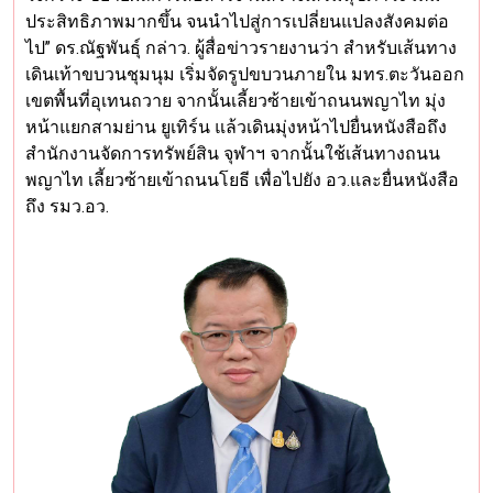
ประสิทธิภาพมากขึ้น จนนำไปสู่การเปลี่ยนแปลงสังคมต่อ
ไป” ดร.ณัฐพันธุ์ กล่าว. ผู้สื่อข่าวรายงานว่า สำหรับเส้นทาง
เดินเท้าขบวนชุมนุม เริ่มจัดรูปขบวนภายใน มทร.ตะวันออก
เขตพื้นที่อุเทนถวาย จากนั้นเลี้ยวซ้ายเข้าถนนพญาไท มุ่ง
หน้าแยกสามย่าน ยูเทิร์น แล้วเดินมุ่งหน้าไปยื่นหนังสือถึง
สำนักงานจัดการทรัพย์สิน จุฬาฯ จากนั้นใช้เส้นทางถนน
พญาไท เลี้ยวซ้ายเข้าถนนโยธี เพื่อไปยัง อว.และยื่นหนังสือ
ถึง รมว.อว.