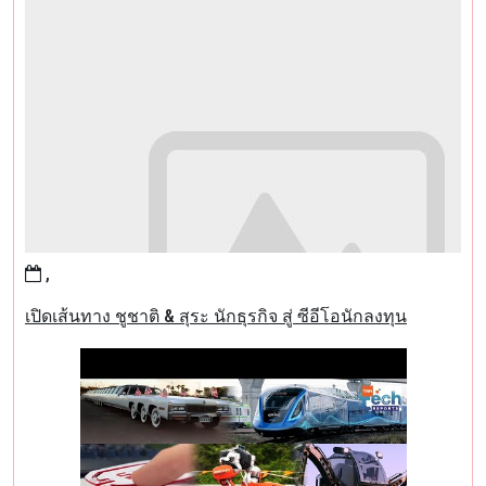
,
เปิดเส้นทาง ชูชาติ & สุระ นักธุรกิจ สู่ ซีอีโอนักลงทุน