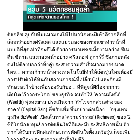
ดัลกลิช คุยกับทีมแมวมองให้ไปหานักเตะฝีเท้าดีจากลีกที่
เล็กกว่าอย่างฝรั่งเศส และแมวมองของพวกเขาทำหน้าที่
แบบดีที่สุดเท่าที่จะดีได้ ด้วยการหาเพชรเม็ดงามอย่าง ซีเน
ดีน ซีดาน และกองหน้าอย่าง คริสตอฟ ดูการ์รี่ ซึ่งภายหลัง
คงไม่ต้องบอกว่าทั้งคู่ประสบความสำเร็จมากมายขนาด
ไหน … ความก้าวหน้าทางเทคโนโลยีทำให้เด็กรุ่นใหม่ต้องมี
การปรับตัวให้ทันกับสถานการณ์ที่เปลี่ยนไป และต้องมี
ทักษะอะไรบ้างเพื่อรองรับกับอ … ที่พิสูจน์ฝีมือจากการ
เติบโต ‘ก้าวกระโดด’ ของธุรกิจ จนทำให้ ‘ความมั่งคั่ง’
(Wealth) พุ่งทะยาน ประเมินจาก ‘กำไรจากส่วนต่างของ
ราคา’ (Capital Gain) ที่ขยับเพิ่มขึ้นอย่างต่อเนื่อง…. ‘กรุงเทพ
ธุรกิจ BizWeek’ เปิดเส้นทาง ‘ความร่ำรวย’ (Richness) ของ ‘2
ซีอีโอนักลงทุน! การตัดสินใจที่ดีและมีประสิทธิภาพนั้น ถ้า
หากได้รับการฝึกฝนทักษะการตัดสินใจตั้งแต่วัยรุ่น ก็จะเพิ่ม
โอกาสที่จะประสบความสำเร็จในชีวิ …