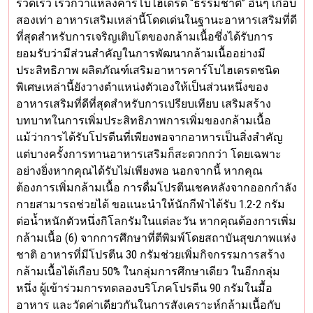
รวดเร็ว เร็วกว่าแหล่งคาร์โบไฮเดรต “ธรรมชาติ” อื่นๆ เกือบ
สองเท่า อาหารเสริมเหล่านี้โดดเด่นในฐานะอาหารเสริมที่ดี
ที่สุดสำหรับการเจริญเติบโตของกล้ามเนื้อซึ่งได้รับการ
ยอมรับว่ามีส่วนสำคัญในการพัฒนากล้ามเนื้ออย่างมี
ประสิทธิภาพ ผลิตภัณฑ์เสริมอาหารคาร์โบไฮเดรตชนิด
พิเศษเหล่านี้ยังวางตำแหน่งตัวเองให้เป็นส่วนหนึ่งของ
อาหารเสริมที่ดีที่สุดสำหรับการเปรียบเทียบ เสริมสร้าง
บทบาทในการเพิ่มประสิทธิภาพการเพิ่มของกล้ามเนื้อ
แม้ว่าการได้รับโปรตีนที่เพียงพอจากอาหารเป็นสิ่งสำคัญ
แต่บางครั้งการทานอาหารเสริมก็สะดวกกว่า โดยเฉพาะ
อย่างยิ่งหากคุณได้รับไม่เพียงพอ นอกจากนี้ หากคุณ
ต้องการเพิ่มกล้ามเนื้อ การดื่มโปรตีนเชคหลังจากออกกำลัง
กายสามารถช่วยได้ ขอแนะนำให้นักกีฬาได้รับ 1.2-2 กรัม
ต่อน้ำหนักตัวหนึ่งกิโลกรัมในแต่ละวัน หากคุณต้องการเพิ่ม
กล้ามเนื้อ (6) จากการศึกษาที่ตีพิมพ์โดยสถาบันสุขภาพแห่ง
ชาติ อาหารที่มีโปรตีน 30 กรัมช่วยเพิ่มกิจกรรมการสร้าง
กล้ามเนื้อได้เกือบ 50% ในกลุ่มการศึกษาเดียว ในอีกกลุ่ม
หนึ่ง ผู้เข้าร่วมการทดลองบริโภคโปรตีน 90 กรัมในมื้อ
อาหาร และวัดค่าเดียวกันในการสังเคราะห์กล้ามเนื้อกับ