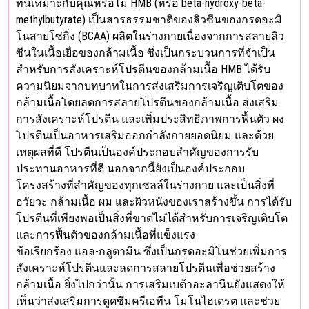
ทีนเหมาะกับคุณหรือไม่ HMB (หรือ beta-hydroxy-beta-
methylbutyrate) เป็นสารธรรมชาติของลิวซีนของกรดอะมิ
โนสายโซ่กิ่ง (BCAA) ผลิตในร่างกายเนื่องจากการสลายลิว
ซีนในเนื้อเยื่อของกล้ามเนื้อ ซึ่งเป็นกระบวนการที่จำเป็น
สำหรับการสังเคราะห์โปรตีนของกล้ามเนื้อ HMB ได้รับ
ความนิยมจากบทบาทในการส่งเสริมการเจริญเติบโตของ
กล้ามเนื้อโดยลดการสลายโปรตีนของกล้ามเนื้อ ส่งเสริม
การสังเคราะห์โปรตีน และเพิ่มประสิทธิภาพการฟื้นตัว ผง
โปรตีนเป็นอาหารเสริมออกกำลังกายยอดนิยม และด้วย
เหตุผลที่ดี โปรตีนเป็นองค์ประกอบสำคัญของการรับ
ประทานอาหารที่ดี นอกจากนี้ยังเป็นองค์ประกอบ
โครงสร้างที่สำคัญของทุกเซลล์ในร่างกาย และเป็นสิ่งที่
อวัยวะ กล้ามเนื้อ ผม และผิวหนังของเราสร้างขึ้น การได้รับ
โปรตีนที่เพียงพอเป็นสิ่งที่ขาดไม่ได้สำหรับการเจริญเติบโต
และการฟื้นตัวของกล้ามเนื้อที่แข็งแรง
ข้อเรียกร้อง แอล-กลูตามีน ซึ่งเป็นกรดอะมิโนช่วยเพิ่มการ
สังเคราะห์โปรตีนและลดการสลายโปรตีนเพื่อช่วยสร้าง
กล้ามเนื้อ ยิ่งไปกว่านั้น การเสริมเบต้าอะลานีนยังแสดงให้
เห็นว่าส่งเสริมการดูดซึมครีเอทีน โมโนไฮเดรต และช่วย