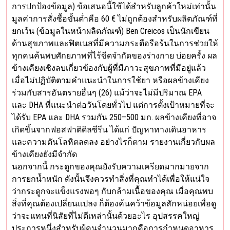
การปกป้องข้อมูล) ข้อเสนอนี้ใช้ได้สำหรับลูกค้าใหม่เท่านั้น
มูลค่าการสั่งซื้อขั้นต่ำคือ 60 € ไม่ถูกต้องสำหรับผลิตภัณฑ์ที่
ยกเว้น (ข้อมูลในหน้าผลิตภัณฑ์) Ben Creicos เป็นนักเขียน
ด้านสุขภาพและฟิตเนสที่มีความกระตือรือร้นในการช่วยให้
ทุกคนค้นพบศักยภาพที่ไร้ขีดจำกัดของร่างกาย บ่อยครั้ง ผล
ข้างเคียงเชิงลบเกี่ยวข้องกับผู้ที่มีภาวะสุขภาพที่มีอยู่แล้ว
เมื่อไม่ปฏิบัติตามคำแนะนำในการใช้ยา หรือผลข้างเคียง
ร่วมกับสารอันตรายอื่นๆ (26) แม้ว่าจะไม่มีปริมาณ EPA
และ DHA ที่แนะนำต่อวันโดยทั่วไป แต่การตั้งเป้าหมายที่จะ
ได้รับ EPA และ DHA รวมกัน 250–500 มก. ผลข้างเคียงที่อาจ
เกิดขึ้นจากฟอสฟาติดิลซีรีน ได้แก่ ปัญหาทางเดินอาหาร
และความดันโลหิตลดลง อย่างไรก็ตาม รายงานเกี่ยวกับผล
ข้างเคียงยังมีจำกัด
นอกจากนี้ กระดูกของคุณยังรับความเครียดมากมายจาก
การยกน้ำหนัก ดังนั้นจึงควรทำสิ่งที่คุณทำได้เพื่อให้แน่ใจ
ว่ากระดูกจะแข็งแรงพอๆ กับกล้ามเนื้อของคุณ เมื่อคุณพบ
สิ่งที่คุณต้องเปลี่ยนแปลง ก็ต้องค้นคว้าข้อมูลสักหน่อยเพื่อดู
ว่าจะแทนที่นิสัยที่ไม่ดีเหล่านั้นด้วยอะไร อุปสรรคใหญ่
ประการหนึ่งสำหรับผู้คนจำนวนมากคือการกำหนดอาหาร