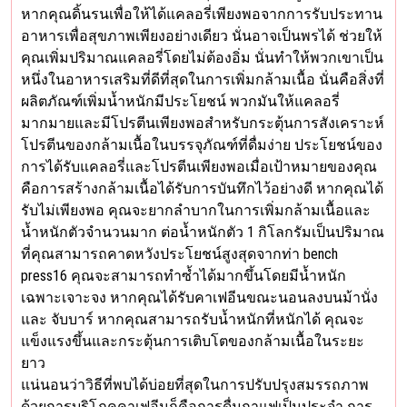
หากคุณดิ้นรนเพื่อให้ได้แคลอรี่เพียงพอจากการรับประทาน
อาหารเพื่อสุขภาพเพียงอย่างเดียว นั่นอาจเป็นพรได้ ช่วยให้
คุณเพิ่มปริมาณแคลอรี่โดยไม่ต้องอิ่ม นั่นทำให้พวกเขาเป็น
หนึ่งในอาหารเสริมที่ดีที่สุดในการเพิ่มกล้ามเนื้อ นั่นคือสิ่งที่
ผลิตภัณฑ์เพิ่มน้ำหนักมีประโยชน์ พวกมันให้แคลอรี่
มากมายและมีโปรตีนเพียงพอสำหรับกระตุ้นการสังเคราะห์
โปรตีนของกล้ามเนื้อในบรรจุภัณฑ์ที่ดื่มง่าย ประโยชน์ของ
การได้รับแคลอรี่และโปรตีนเพียงพอเมื่อเป้าหมายของคุณ
คือการสร้างกล้ามเนื้อได้รับการบันทึกไว้อย่างดี หากคุณได้
รับไม่เพียงพอ คุณจะยากลำบากในการเพิ่มกล้ามเนื้อและ
น้ำหนักตัวจำนวนมาก ต่อน้ำหนักตัว 1 กิโลกรัมเป็นปริมาณ
ที่คุณสามารถคาดหวังประโยชน์สูงสุดจากท่า bench
press16 คุณจะสามารถทำซ้ำได้มากขึ้นโดยมีน้ำหนัก
เฉพาะเจาะจง หากคุณได้รับคาเฟอีนขณะนอนลงบนม้านั่ง
และ จับบาร์ หากคุณสามารถรับน้ำหนักที่หนักได้ คุณจะ
แข็งแรงขึ้นและกระตุ้นการเติบโตของกล้ามเนื้อในระยะ
ยาว
แน่นอนว่าวิธีที่พบได้บ่อยที่สุดในการปรับปรุงสมรรถภาพ
ด้วยการบริโภคคาเฟอีนก็คือการดื่มกาแฟเป็นประจำ การ