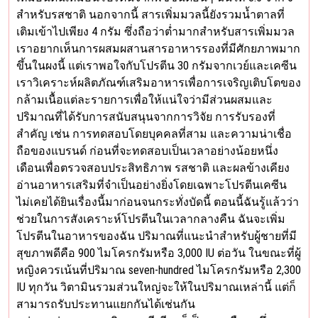
สำหรับรสชาติ นอกจากนี้ สารเพิ่มมวลนี้ยังรวมน้ำตาลที่
เติมเข้าไปเพียง 4 กรัม ซึ่งถือว่าต่ำมากสำหรับสารเพิ่มมวล
เราอยากเห็นการผสมผสานสารอาหารรองที่มีศักยภาพมาก
ขึ้นในผงนี้ แต่เราพอใจกับโปรตีน 30 กรัมจากเวย์และเคซีน
เราวิเคราะห์ผลิตภัณฑ์เสริมอาหารเพื่อการเจริญเติบโตของ
กล้ามเนื้อแต่ละรายการเพื่อให้แน่ใจว่ามีส่วนผสมและ
ปริมาณที่ได้รับการสนับสนุนจากการวิจัย การรับรองที่
สำคัญ เช่น การทดสอบโดยบุคคลที่สาม และความน่าเชื่อ
ถือของแบรนด์ ก่อนที่จะทดสอบเป็นเวลาอย่างน้อยหนึ่ง
เดือนเพื่อตรวจสอบประสิทธิภาพ รสชาติ และผลข้างเคียง
อ่านอาหารเสริมที่จำเป็นอย่างยิ่งโดยเฉพาะโปรตีนเคซีน
ไม่เคยได้ยินเรื่องนี้มาก่อนจนกระทั่งบัดนี้ ตอนนี้ฉันรู้แล้วว่า
ช่วยในการสังเคราะห์โปรตีนในเวลากลางคืน ฉันจะเพิ่ม
โปรตีนในอาหารของฉัน ปริมาณที่แนะนำสำหรับผู้ชายที่มี
สุขภาพดีคือ 900 ไมโครกรัมหรือ 3,000 IU ต่อวัน ในขณะที่ผู้
หญิงควรเน้นที่ปริมาณ seven-hundred ไมโครกรัมหรือ 2,300
IU ทุกวัน วิตามินรวมส่วนใหญ่จะให้ในปริมาณเหล่านี้ แต่ก็
สามารถรับประทานแยกกันได้เช่นกัน