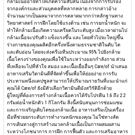
กล้ามเนื้ออาจทำให้เกิดความสับสน เนื่องจากการรับรอง
จากองค์กรและส่วนบุคคลที่หลากหลาย การกล่าวอ้าง
จำนวนมากเป็นผลมาจากการตลาดมากกว่าหลักฐานทาง
วิทยาศาสตร์ การฝึกโดยใช้แรงต้าน เช่น การยกน้ำหนัก จะ
ทำให้กล้ามเนื้อเกิดความเครียดในระดับสูง เมื่อเวลาผ่านไป
กล้ามเนื้อจะปรับตัว แข็งแรงขึ้น และโดยทั่วไปจะใหญ่ขึ้น
ร่างกายของคุณผลิตอีกครึ่งหนึ่งตามธรรมชาติในตับ ไต
และตับอ่อน โดยจะส่งครีเอทีนประมาณ 95% ไปยังกล้าม
เนื้อโครงร่างของคุณเพื่อใช้ในระหว่างออกกำลังกาย ส่วน
ที่เหลือจะไปที่หัวใจ สมอง และเนื้อเยื่ออื่นๆ Care/of นำเสนอ
อาหารเสริมวิตามินดีที่จัดทำขึ้นเพื่อให้ย่อยง่าย การรับ
ประทานหนึ่งแคปซูลสามารถให้ปริมาณรายวันที่แนะนำแก่
คุณได้ Care/of ยังมีตัวเลือกวิตามินดีมังสวิรัติอีกด้วย
ผู้ใหญ่ที่ต้องการสร้างกล้ามเนื้อควรได้รับโปรตีน 1.6 ถึง 2.2
กรัมต่อน้ำหนักตัว 1 กิโลกรัม สิ่งนี้สนับสนุนการซ่อมแซม
และการเจริญเติบโตของกล้ามเนื้อ อาหารเสริมเป็นเครื่อง
มือที่ช่วยยกระดับการทำงานหนักของคุณ ไม่ใช่ทางลัด
การเดินทางสู่การสร้างมวลกล้ามเนื้อเป็นการผสมผสาน
ระหว่างโภชนาการ การฝึก การฟื้นตัว และการเสริมอาหาร