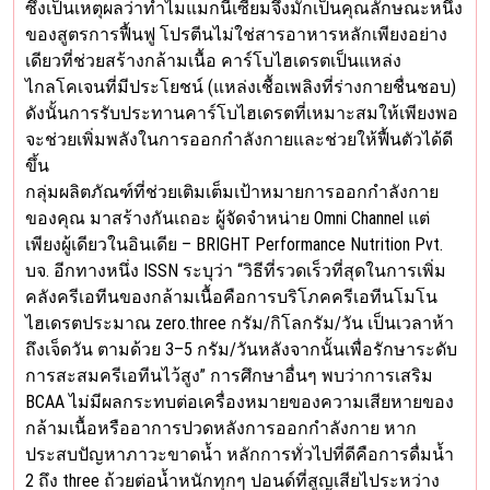
ซึ่งเป็นเหตุผลว่าทำไมแมกนีเซียมจึงมักเป็นคุณลักษณะหนึ่ง
ของสูตรการฟื้นฟู โปรตีนไม่ใช่สารอาหารหลักเพียงอย่าง
เดียวที่ช่วยสร้างกล้ามเนื้อ คาร์โบไฮเดรตเป็นแหล่ง
ไกลโคเจนที่มีประโยชน์ (แหล่งเชื้อเพลิงที่ร่างกายชื่นชอบ)
ดังนั้นการรับประทานคาร์โบไฮเดรตที่เหมาะสมให้เพียงพอ
จะช่วยเพิ่มพลังในการออกกำลังกายและช่วยให้ฟื้นตัวได้ดี
ขึ้น
กลุ่มผลิตภัณฑ์ที่ช่วยเติมเต็มเป้าหมายการออกกำลังกาย
ของคุณ มาสร้างกันเถอะ ผู้จัดจำหน่าย Omni Channel แต่
เพียงผู้เดียวในอินเดีย – BRIGHT Performance Nutrition Pvt.
บจ. อีกทางหนึ่ง ISSN ระบุว่า “วิธีที่รวดเร็วที่สุดในการเพิ่ม
คลังครีเอทีนของกล้ามเนื้อคือการบริโภคครีเอทีนโมโน
ไฮเดรตประมาณ zero.three กรัม/กิโลกรัม/วัน เป็นเวลาห้า
ถึงเจ็ดวัน ตามด้วย 3–5 กรัม/วันหลังจากนั้นเพื่อรักษาระดับ
การสะสมครีเอทีนไว้สูง” การศึกษาอื่นๆ พบว่าการเสริม
BCAA ไม่มีผลกระทบต่อเครื่องหมายของความเสียหายของ
กล้ามเนื้อหรืออาการปวดหลังการออกกำลังกาย หาก
ประสบปัญหาภาวะขาดน้ำ หลักการทั่วไปที่ดีคือการดื่มน้ำ
2 ถึง three ถ้วยต่อน้ำหนักทุกๆ ปอนด์ที่สูญเสียไประหว่าง