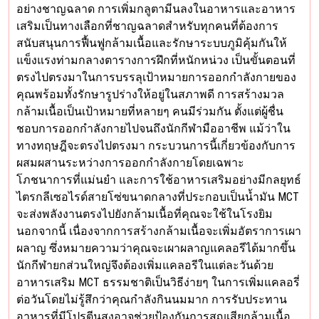
อย่างชาญฉลาด การเพิ่มกลูตามีนลงในอาหารและอาหาร
เสริมเป็นทางเลือกที่ชาญฉลาดสำหรับทุกคนที่ต้องการ
สนับสนุนการฟื้นฟูกล้ามเนื้อและรักษาระบบภูมิคุ้มกันให้
แข็งแรงท่ามกลางตารางการฝึกที่หนักหน่วง เป็นขั้นตอนที่
ตรงไปตรงมาในการบรรลุเป้าหมายการออกกำลังกายของ
คุณพร้อมทั้งรักษารูปร่างให้อยู่ในสภาพดี การสร้างมวล
กล้ามเนื้อเป็นเป้าหมายที่หลายๆ คนมีร่วมกัน ตั้งแต่ผู้ชื่น
ชอบการออกกำลังกายไปจนถึงนักกีฬามืออาชีพ แม้ว่าใน
ทางทฤษฎีจะตรงไปตรงมา กระบวนการนี้เกี่ยวข้องกับการ
ผสมผสานระหว่างการออกกำลังกายโดยเฉพาะ
โภชนาการที่แม่นยำ และการใช้อาหารเสริมอย่างมีกลยุทธ์
ไตรกลีเซอไรด์สายโซ่ขนาดกลางที่ประกอบเป็นน้ำมัน MCT
จะส่งพลังงานตรงไปยังกล้ามเนื้อที่คุณจะใช้ในโรงยิม
นอกจากนี้ เนื่องจากการสร้างกล้ามเนื้อจะเพิ่มอัตราการเผา
ผลาญ ซึ่งหมายความว่าคุณจะเผาผลาญแคลอรีได้มากขึ้น
นักกีฬายกส่วนใหญ่จึงต้องเพิ่มแคลอรีในแต่ละวันด้วย
อาหารเสริม MCT ธรรมชาติเป็นวิธีง่ายๆ ในการเพิ่มแคลอรี่
ต่อวันโดยไม่รู้สึกว่าคุณกำลังกินนมมาก การรับประทาน
อาหารที่มีโปรตีนสูงอาจช่วยป้องกันการสูญเสียกล้ามเนื้อ