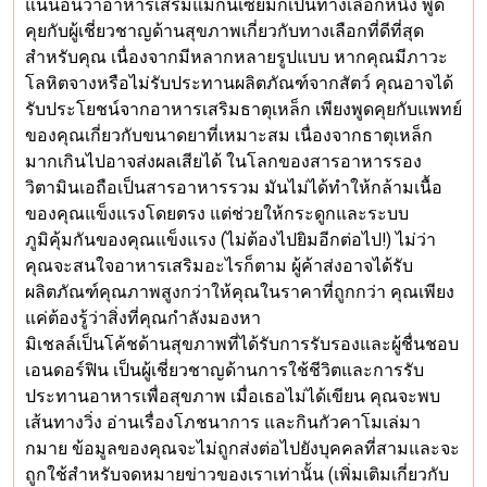
แน่นอนว่าอาหารเสริมแมกนีเซียมก็เป็นทางเลือกหนึ่ง พูด
คุยกับผู้เชี่ยวชาญด้านสุขภาพเกี่ยวกับทางเลือกที่ดีที่สุด
สำหรับคุณ เนื่องจากมีหลากหลายรูปแบบ หากคุณมีภาวะ
โลหิตจางหรือไม่รับประทานผลิตภัณฑ์จากสัตว์ คุณอาจได้
รับประโยชน์จากอาหารเสริมธาตุเหล็ก เพียงพูดคุยกับแพทย์
ของคุณเกี่ยวกับขนาดยาที่เหมาะสม เนื่องจากธาตุเหล็ก
มากเกินไปอาจส่งผลเสียได้ ในโลกของสารอาหารรอง
วิตามินเอถือเป็นสารอาหารรวม มันไม่ได้ทำให้กล้ามเนื้อ
ของคุณแข็งแรงโดยตรง แต่ช่วยให้กระดูกและระบบ
ภูมิคุ้มกันของคุณแข็งแรง (ไม่ต้องไปยิมอีกต่อไป!) ไม่ว่า
คุณจะสนใจอาหารเสริมอะไรก็ตาม ผู้ค้าส่งอาจได้รับ
ผลิตภัณฑ์คุณภาพสูงกว่าให้คุณในราคาที่ถูกกว่า คุณเพียง
แค่ต้องรู้ว่าสิ่งที่คุณกำลังมองหา
มิเชลล์เป็นโค้ชด้านสุขภาพที่ได้รับการรับรองและผู้ชื่นชอบ
เอนดอร์ฟิน เป็นผู้เชี่ยวชาญด้านการใช้ชีวิตและการรับ
ประทานอาหารเพื่อสุขภาพ เมื่อเธอไม่ได้เขียน คุณจะพบ
เส้นทางวิ่ง อ่านเรื่องโภชนาการ และกินกัวคาโมเล่มา
กมาย ข้อมูลของคุณจะไม่ถูกส่งต่อไปยังบุคคลที่สามและจะ
ถูกใช้สำหรับจดหมายข่าวของเราเท่านั้น (เพิ่มเติมเกี่ยวกับ