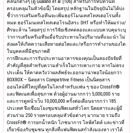
คลินิกต่างๆ (ดู Gualano et al. [106] สำหรับการทบทวนที่
ครอบคลุมในหัวข้อนี้) โดยสรุป หลักฐานในปัจจุบันไม่ได้บ่ง
ชี้ว่าการเสริมครีเอทีนจะเพิ่มฮอร์โมนเทสโทสเตอโรนทั้ง
หมด ฮอร์โมนเทสโทสเตอโรนอิสระ DHT หรือทำให้ผมร่วง/
ศีรษะล้าน โดยสรุป การวิจัยเชิงทดลองและแบบควบคุมระบุ
ว่าการเสริมครีเอทีนเมื่อรับประทานในปริมาณที่แนะนำ ไม่
ส่งผลให้เกิดความเสียหายต่อไตและ/หรือการทำงานของไต
ในบุคคลที่มีสุขภาพดี
การฝึกและการรับประทานอาหารของคุณเป็นสองปัจจัยที่
สำคัญที่สุดสำหรับความสำเร็จในการเพาะกาย หากไม่ตรง
ประเด็น ให้คาดหวังว่าผลลัพธ์จะออกมาน่าพอใจน้อยกว่า
BOXROX – นิตยสาร Competitive Fitness เป็นนิตยสาร
ออนไลน์ที่ใหญ่ที่สุดในโลกสำหรับแฟน ๆ ของ CrossFit®
และฟิตเนสเพื่อสุขภาพ ด้วยผู้อ่านมากกว่า 5,000,000 ราย
และการดูหน้าเว็บ 10,000,000 ครั้งต่อเดือนจากกว่า 185
ประเทศ จึงเชื่อมโยงชุมชนฟิตเนสทั่วโลก นิตยสารและผู้มี
ส่วนร่วม 250 รายครอบคลุมหัวข้อต่างๆ มากมาย รวมถึง
CrossFit® การยกน้ำหนัก โภชนาการ ไลฟ์สไตล์ และข่าวที่
เกี่ยวข้องกับชุมชน ทุกสิ่งที่แฟนฟิตเนสกำลังมองหา เราได้