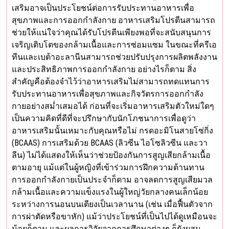
เสริมอาจเป็นประโยชน์ต่อการรับประทานอาหารเพื่อ
สุขภาพและการออกกำลังกาย อาหารเสริมโปรตีนสามารถ
ช่วยให้แน่ใจว่าคุณได้รับโปรตีนเพียงพอที่จะสนับสนุนการ
เจริญเติบโตของกล้ามเนื้อและการซ่อมแซม ในขณะที่ครีเอ
ทีนและเบต้าอะลานีนสามารถช่วยปรับปรุงการผลิตพลังงาน
และประสิทธิภาพการออกกำลังกาย อย่างไรก็ตาม สิ่ง
สำคัญคือต้องจำไว้ว่าอาหารเสริมไม่สามารถทดแทนการ
รับประทานอาหารเพื่อสุขภาพและกิจวัตรการออกกำลัง
กายอย่างสม่ำเสมอได้ ก่อนที่จะเริ่มอาหารเสริมตัวใหม่ใดๆ
เป็นความคิดที่ดีที่จะปรึกษากับนักโภชนาการเพื่อดูว่า
อาหารเสริมนั้นเหมาะกับคุณหรือไม่ กรดอะมิโนสายโซ่กิ่ง
(BCAAS) การเสริมด้วย BCAAS (ลิวซีน ไอโซลิวซีน และวา
ลีน) ไม่ได้แสดงให้เห็นว่าช่วยป้องกันการสูญเสียกล้ามเนื้อ
ตามอายุ แม้แต่ในผู้หญิงที่เข้าร่วมการฝึกความต้านทาน
การออกกำลังกายเป็นประจำก็ตาม อาจลดการสูญเสียมวล
กล้ามเนื้อและความแข็งแรงในผู้ใหญ่วัยกลางคนเล็กน้อย
ระหว่างการนอนบนเตียงเป็นเวลานาน (เช่น เมื่อฟื้นตัวจาก
การผ่าตัดหรือขาหัก) แม้ว่าประโยชน์ที่เป็นไปได้ดูเหมือนจะ
น้อยก็ตาม และผลการวิจัยจากการศึกษาต่างๆ ก็ยังผสม