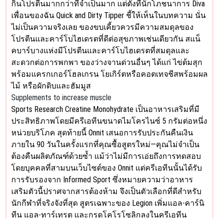
กินโปรตีนมากกว่าที่จำเป็นมาก แต่ดังที่นักโภชนาการ Diva
เพื่อนของฉัน Quick and Dirty Tipper ชี้ให้เห็นในบทความ นั่น
ไม่เป็นความจริงเลย ของขบเคี้ยวควรมีความสมดุลของ
โปรตีนและคาร์โบไฮเดรตที่ดีต่อสุขภาพเช่นเดียวกัน สแน็
คบาร์บางแห่งมีโปรตีนและคาร์โบไฮเดรตที่สมดุลและ
สะดวกต่อการพกพา ของว่างจานด่วนอื่นๆ ได้แก่ ไข่ต้มสุก
พร้อมแครกเกอร์โฮลเกรน โยเกิร์ตหรือคอตเทจชีสพร้อมผล
ไม้ หรือผักดิบและฮัมมูส
Supplements to increase muscle
Sports Research Creatine Monohydrate เป็นอาหารเสริมที่มี
ประสิทธิภาพโดยมีครีเอทีนขนาดไมโครไนซ์ 5 กรัมต่อหนึ่ง
หน่วยบริโภค สุดท้ายนี้ Onnit เสนอการรับประกันคืนเงิน
ภายใน 90 วันในครั้งแรกที่คุณซื้อสูตรใหม่—คุณไม่จำเป็น
ต้องคืนผลิตภัณฑ์ด้วยซ้ำ แม้ว่าไม่มีการเอ่ยถึงการทดสอบ
โดยบุคคลที่สามบนเว็บไซต์ของ Onnit แต่ครีเอทีนนั้นได้รับ
การรับรองจาก Informed Sport ซึ่งหมายความว่าอาหาร
เสริมตัวนี้ปราศจากสารต้องห้าม จึงเป็นตัวเลือกที่ดีสำหรับ
นักกีฬาที่จริงจังที่สุด สูตรเฉพาะของ Legion เพิ่มแอล-คาร์นิ
ทีน แอล-ทาร์เทรต และกรดโคโรโซลิกลงในครีเอทีน