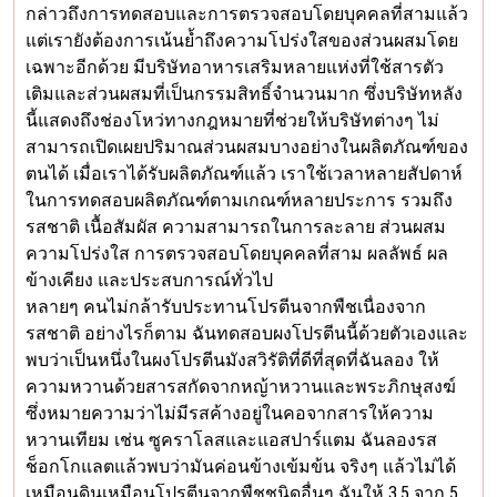
กล่าวถึงการทดสอบและการตรวจสอบโดยบุคคลที่สามแล้ว
แต่เรายังต้องการเน้นย้ำถึงความโปร่งใสของส่วนผสมโดย
เฉพาะอีกด้วย มีบริษัทอาหารเสริมหลายแห่งที่ใช้สารตัว
เติมและส่วนผสมที่เป็นกรรมสิทธิ์จำนวนมาก ซึ่งบริษัทหลัง
นี้แสดงถึงช่องโหว่ทางกฎหมายที่ช่วยให้บริษัทต่างๆ ไม่
สามารถเปิดเผยปริมาณส่วนผสมบางอย่างในผลิตภัณฑ์ของ
ตนได้ เมื่อเราได้รับผลิตภัณฑ์แล้ว เราใช้เวลาหลายสัปดาห์
ในการทดสอบผลิตภัณฑ์ตามเกณฑ์หลายประการ รวมถึง
รสชาติ เนื้อสัมผัส ความสามารถในการละลาย ส่วนผสม
ความโปร่งใส การตรวจสอบโดยบุคคลที่สาม ผลลัพธ์ ผล
ข้างเคียง และประสบการณ์ทั่วไป
หลายๆ คนไม่กล้ารับประทานโปรตีนจากพืชเนื่องจาก
รสชาติ อย่างไรก็ตาม ฉันทดสอบผงโปรตีนนี้ด้วยตัวเองและ
พบว่าเป็นหนึ่งในผงโปรตีนมังสวิรัติที่ดีที่สุดที่ฉันลอง ให้
ความหวานด้วยสารสกัดจากหญ้าหวานและพระภิกษุสงฆ์
ซึ่งหมายความว่าไม่มีรสค้างอยู่ในคอจากสารให้ความ
หวานเทียม เช่น ซูคราโลสและแอสปาร์แตม ฉันลองรส
ช็อกโกแลตแล้วพบว่ามันค่อนข้างเข้มข้น จริงๆ แล้วไม่ได้
เหมือนดินเหมือนโปรตีนจากพืชชนิดอื่นๆ ฉันให้ 3.5 จาก 5