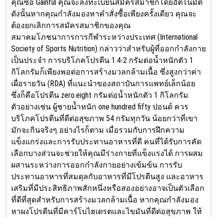
คุณซื้อ Gainful คุณจะลงทะเบียนสมัครสมาชิกโดยอัตโนมัติ
ดังนั้นหากคุณกำลังมองหาคำสั่งซื้อเพียงครั้งเดียว คุณจะ
ต้องยกเลิกการสมัครสมาชิกของคุณ
สมาคมโภชนาการการกีฬาระหว่างประเทศ (International
Society of Sports Nutrition) กล่าวว่าสำหรับผู้ที่ออกกำลังกาย
เป็นประจำ การบริโภคโปรตีน 1.4-2 กรัมต่อน้ำหนักตัว 1
กิโลกรัมก็เพียงพอต่อการสร้างมวลกล้ามเนื้อ ซึ่งสูงกว่าค่า
เผื่อรายวัน (RDA) ที่แนะนำของสถาบันการแพทย์เล็กน้อย
ซึ่งก็คือโปรตีน zero.eight กรัมต่อน้ำหนักตัว 1 กิโลกรัม
ตัวอย่างเช่น ผู้ชายน้ำหนัก one hundred fifty ปอนด์ ควร
บริโภคโปรตีนที่ดีต่อสุขภาพ 54 กรัมทุกวัน น้อยกว่าที่เขา
มักจะกินจริงๆ อย่างไรก็ตาม เมื่อรวมกับการฝึกความ
แข็งแกร่งและการรับประทานอาหารที่ดี คนที่ได้รับการคัด
เลือกบางส่วนจะช่วยให้คุณมีร่างกายที่แข็งแรงได้ การผสม
ผสานระหว่างการออกกำลังกายอย่างเข้มข้น การรับ
ประทานอาหารที่สมดุลกับอาหารที่มีโปรตีนสูง และอาหาร
เสริมที่มีประสิทธิภาพสักหนึ่งหรือสองอย่างอาจเป็นตัวเลือก
ที่ดีที่สุดสำหรับการสร้างมวลกล้ามเนื้อ หากคุณกำลังมอง
หาผงโปรตีนที่มีคาร์โบไฮเดรตและไขมันที่ดีต่อสุขภาพ ให้