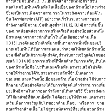
การเสริมครีเอทีนโมโนไฮเดรตสามารถเพิ่มอัตราส่วน
ฟอสโฟครีเอทีน/ครีเอทีนในเนื้อเยื่อของกล้ามเนื้อโครงร่าง
ซึ่งจะเป็นการเพิ่มความสามารถในการสังเคราะห์อะดีโน
ซีน ไตรฟอสเฟต (ATP) อย่างรวดเร็วในระหว่างการออก
กำลังกายที่มีความเข้มข้นสูงซ้ำๆ [11,12,13,14] การเพิ่มขึ้น
ของมวลน้อยหลังจากการเสริมครีเอทีนอย่างน้อยส่วนหนึ่ง
มีสาเหตุมาจากการกักเก็บน้ำในเนื้อเยื่อของกล้ามเนื้อ
[13,15] แรงดันออสโมติกที่มากขึ้นตามการเพิ่มขึ้นของปริ
มาณครีเอทีนได้รับการเสนอแนะว่าส่งผลให้เซลล์กล้ามเนื้อ
บวม ซึ่งถือเป็นตัวกระตุ้นสำคัญสำหรับการเจริญเติบโตของ
เซลล์ [13,14,16] อาหารเสริมที่ดีที่สุดสำหรับการเจริญเติบโต
ของกล้ามเนื้อคือโปรตีนและครีเอทีน อาหารเสริมโปรตีน
ช่วยให้ร่างกายได้รับสารอาหารหลักที่จำเป็นต่อการ
ซ่อมแซมและสร้างเนื้อเยื่อของกล้ามเนื้อ Creatine ได้รับการ
ศึกษามาเป็นอย่างดีและได้รับการพิสูจน์แล้วว่าสามารถเพิ่ม
ประสิทธิภาพในการออกกำลังกายได้หลายวิธี ซึ่งอาจส่งผล
ให้ได้ผลลัพธ์ที่ชัดเจนยิ่งขึ้น ไม่ต้องระบุให้ชัดเจน แต่อาหาร
เสริมเพื่อการเจริญเติบโตของกล้ามเนื้อจะ—หรือควร—ช่วย
คุณสร้างกล้ามเนื้อ ไม่ใช่สูตรมหัศจรรย์ที่จะเพิ่มมวลกล้าม